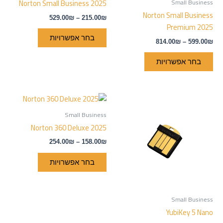
Small Business
Norton Small Business 2025
מספר
מספר
Norton Small Business
529.00
₪
–
215.00
₪
סוגים.
סוגים.
Premium 2025
ניתן
ניתן
בחר אפשרויות
814.00
₪
–
599.00
₪
לבחור
לבחור
את
את
בחר אפשרויות
האפשרויות
האפשרויות
בעמוד
בעמוד
המוצר
המוצר
למוצר
טווח
מחירים:
זה
Small Business
יש
עד
Norton 360 Deluxe 2025
מספר
254.00
₪
–
158.00
₪
סוגים.
ניתן
בחר אפשרויות
לבחור
את
האפשרויות
Small Business
בעמוד
YubiKey 5 Nano
המוצר